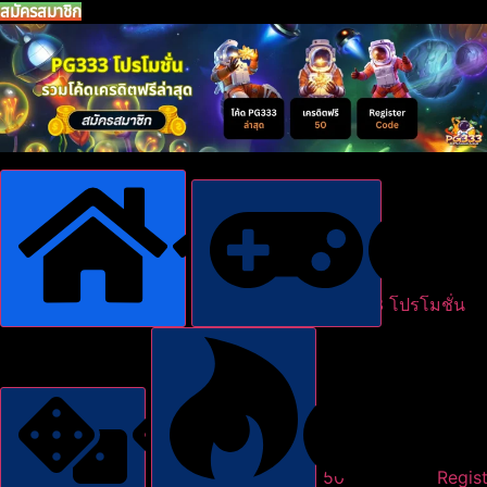
สมัครสมาชิก
PG333 โปรโมชั่น
เครดิตฟรี 50
Regis