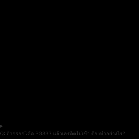
Q: ถ้ากรอกโค้ด PG333 แล้วเครดิตไม่เข้า ต้องทำอย่างไร?