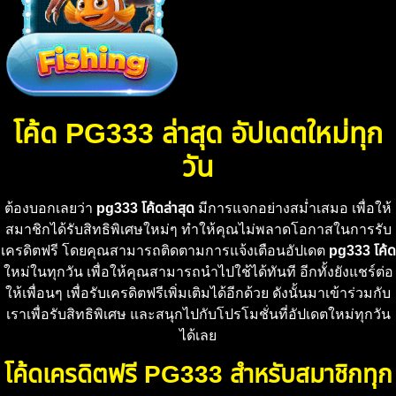
โค้ด PG333 ล่าสุด อัปเดตใหม่ทุก
วัน
ต้องบอกเลยว่า
pg333
โค้ดล่าสุด
มีการแจกอย่างสม่ำเสมอ เพื่อให้
สมาชิกได้รับสิทธิพิเศษใหม่ๆ ทำให้คุณไม่พลาดโอกาสในการรับ
เครดิตฟรี โดยคุณสามารถติดตามการแจ้งเตือนอัปเดต
pg333
โค้ด
ใหม่ในทุกวัน เพื่อให้คุณสามารถนำไปใช้ได้ทันที อีกทั้งยังแชร์ต่อ
ให้เพื่อนๆ เพื่อรับเครดิตฟรีเพิ่มเติมได้อีกด้วย ดังนั้นมาเข้าร่วมกับ
เราเพื่อรับสิทธิพิเศษ และสนุกไปกับโปรโมชั่นที่อัปเดตใหม่ทุกวัน
ได้เลย
โค้ดเครดิตฟรี PG333 สำหรับสมาชิกทุก